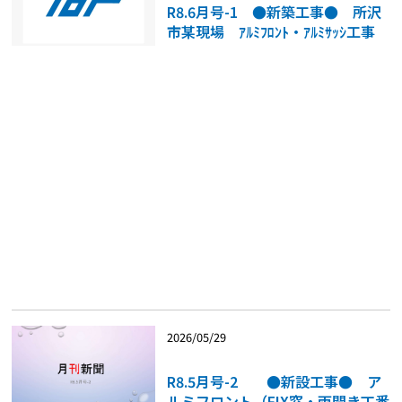
R8.6月号-1 ●新築工事● 所沢
市某現場 ｱﾙﾐﾌﾛﾝﾄ・ｱﾙﾐｻｯｼ工事
2026/05/29
R8.5月号-2 ●新設工事● ア
ルミフロント（FIX窓・両開き丁番